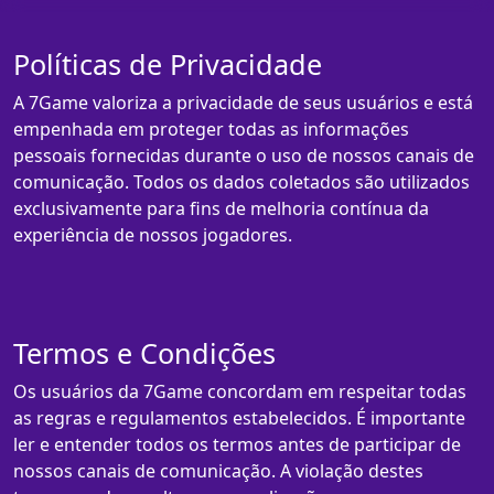
Políticas de Privacidade
A 7Game valoriza a privacidade de seus usuários e está
empenhada em proteger todas as informações
pessoais fornecidas durante o uso de nossos canais de
comunicação. Todos os dados coletados são utilizados
exclusivamente para fins de melhoria contínua da
experiência de nossos jogadores.
Termos e Condições
Os usuários da 7Game concordam em respeitar todas
as regras e regulamentos estabelecidos. É importante
ler e entender todos os termos antes de participar de
nossos canais de comunicação. A violação destes