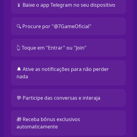
📱 Baixe o app Telegram no seu dispositivo
🔍 Procure por "@7GameOficial"
👆 Toque em "Entrar" ou "Join"
🔔 Ative as notificações para não perder
nada
💬 Participe das conversas e interaja
🎁 Receba bônus exclusivos
automaticamente