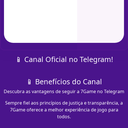
📱 Canal Oficial no Telegram!
📱 Benefícios do Canal
Descubra as vantagens de seguir a 7Game no Telegram
Sempre fiel aos princípios de justiça e transparência, a
7Game oferece a melhor experiência de jogo para
todos.