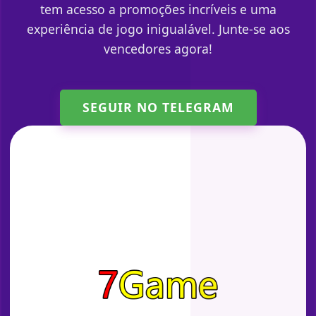
tem acesso a promoções incríveis e uma
experiência de jogo inigualável. Junte-se aos
vencedores agora!
SEGUIR NO TELEGRAM