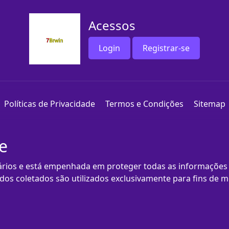
Acessos
Login
Registrar-se
Políticas de Privacidade
Termos e Condições
Sitemap
de
uários e está empenhada em proteger todas as informações
os coletados são utilizados exclusivamente para fins de m