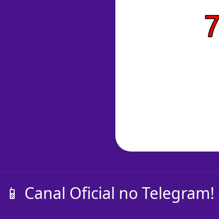
📱 Canal Oficial no Telegram!