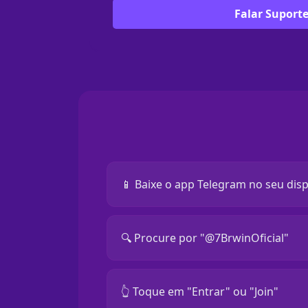
Falar Suport
📱 Baixe o app Telegram no seu disp
🔍 Procure por "@7BrwinOficial"
👆 Toque em "Entrar" ou "Join"