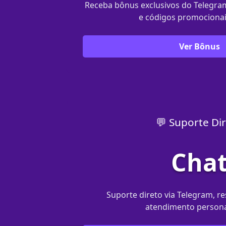
Receba bônus exclusivos do Telegra
e códigos promocionai
Ver Bônus
💬 Suporte Di
Cha
Suporte direto via Telegram, r
atendimento persona