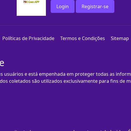
Login
Registrar-se
Políticas de Privacidade
Termos e Condições
Sitemap
de
eus usuários e está empenhada em proteger todas as inform
os coletados são utilizados exclusivamente para fins de m