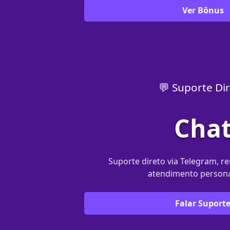
Ver Bônus
💬 Suporte Di
Cha
Suporte direto via Telegram, r
atendimento persona
Falar Suport