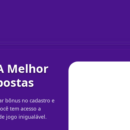
A Melhor
postas
r bônus no cadastro e
ocê tem acesso a
e jogo inigualável.