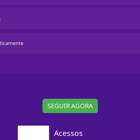
a
aticamente
SEGUIR AGORA
Acessos