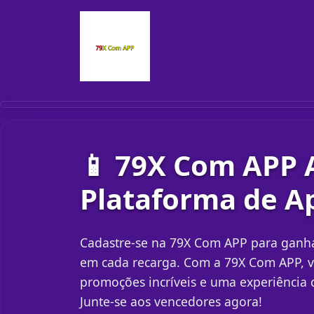
📱 79X Com APP 
Plataforma de A
Cadastre-se na 79X Com APP para ganha
em cada recarga. Com a 79X Com APP, v
promoções incríveis e uma experiência d
Junte-se aos vencedores agora!