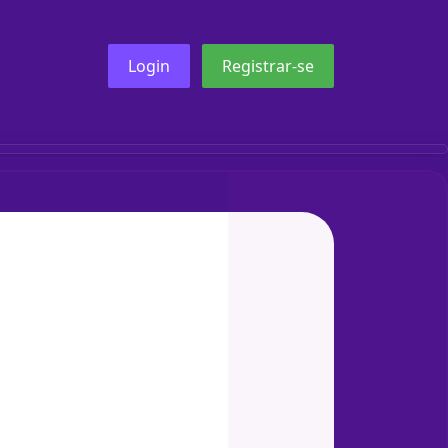
Login
Registrar-se