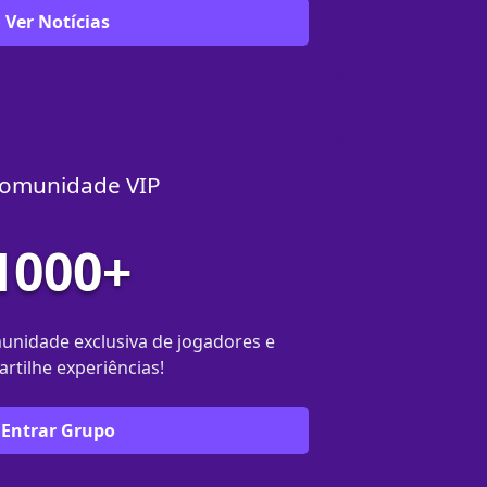
Ver Notícias
Comunidade VIP
1000+
unidade exclusiva de jogadores e
rtilhe experiências!
Entrar Grupo