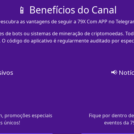
📱 Benefícios do Canal
escubra as vantagens de seguir a 79X Com APP no Telegr
es de bots ou sistemas de mineração de criptomoedas. Tod
. O código do aplicativo é regularmente auditado por espe
sivos
📢 Notí
m, promoções especiais
Fique por dentro d
s únicos!
eventos da 7