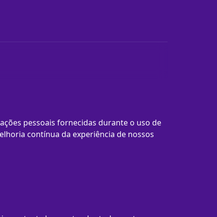
ações pessoais fornecidas durante o uso de
elhoria contínua da experiência de nossos