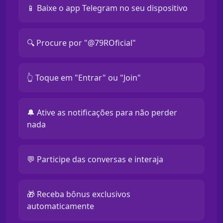
📱 Baixe o app Telegram no seu dispositivo
🔍 Procure por "@79ROficial"
👆 Toque em "Entrar" ou "Join"
🔔 Ative as notificações para não perder
nada
💬 Participe das conversas e interaja
🎁 Receba bônus exclusivos
automaticamente