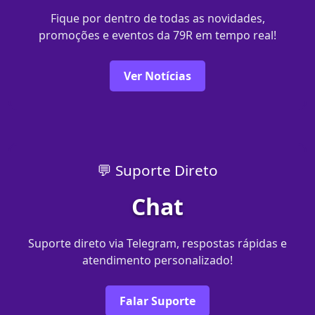
Fique por dentro de todas as novidades,
promoções e eventos da 79R em tempo real!
Ver Notícias
💬 Suporte Direto
Chat
Suporte direto via Telegram, respostas rápidas e
atendimento personalizado!
Falar Suporte