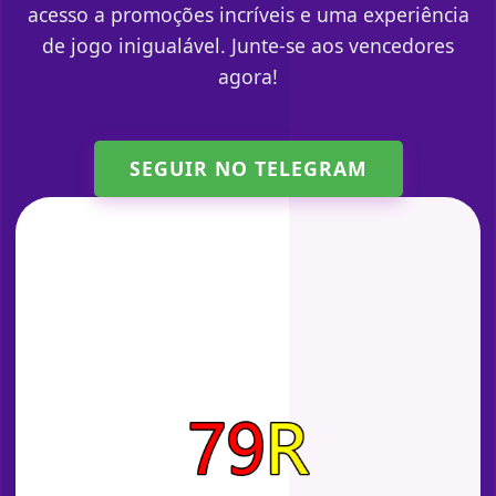
acesso a promoções incríveis e uma experiência
de jogo inigualável. Junte-se aos vencedores
agora!
SEGUIR NO TELEGRAM