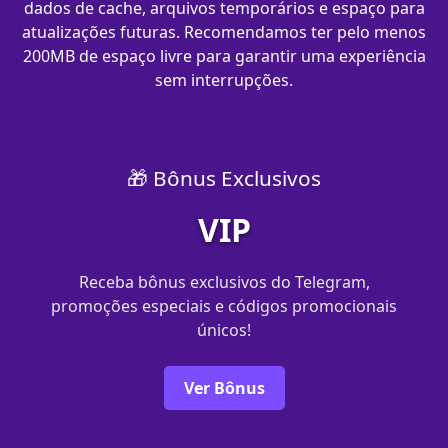
dados de cache, arquivos temporários e espaço para
atualizações futuras. Recomendamos ter pelo menos
200MB de espaço livre para garantir uma experiência
sem interrupções.
🎁 Bônus Exclusivos
VIP
Receba bônus exclusivos do Telegram,
promoções especiais e códigos promocionais
únicos!
Ver Bônus