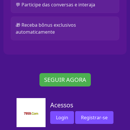
💬 Participe das conversas e interaja
🎁 Receba bônus exclusivos
automaticamente
SEGUIR AGORA
Acessos
Login
Registrar-se