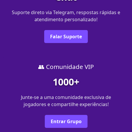
Suporte direto via Telegram, respostas rápidas e
atendimento personalizado!
Falar Suporte
👥 Comunidade VIP
1000+
Junte-se a uma comunidade exclusiva de
jogadores e compartilhe experiências!
Entrar Grupo