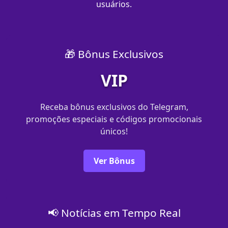
usuários.
🎁 Bônus Exclusivos
VIP
Receba bônus exclusivos do Telegram,
promoções especiais e códigos promocionais
únicos!
Ver Bônus
📢 Notícias em Tempo Real