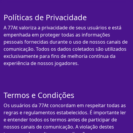
Políticas de Privacidade
A 77At valoriza a privacidade de seus usuários e está
empenhada em proteger todas as informações
pessoais fornecidas durante o uso de nossos canais de
comunicação. Todos os dados coletados são utilizados
exclusivamente para fins de melhoria contínua da
experiência de nossos jogadores.
Termos e Condições
Os usuários da 77At concordam em respeitar todas as
regras e regulamentos estabelecidos. É importante ler
e entender todos os termos antes de participar de
nossos canais de comunicação. A violação destes