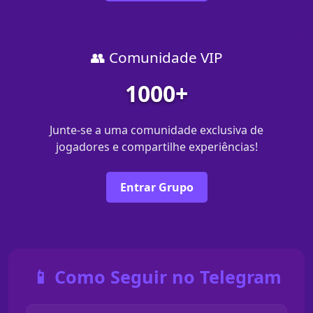
👥 Comunidade VIP
1000+
Junte-se a uma comunidade exclusiva de
jogadores e compartilhe experiências!
Entrar Grupo
📱 Como Seguir no Telegram