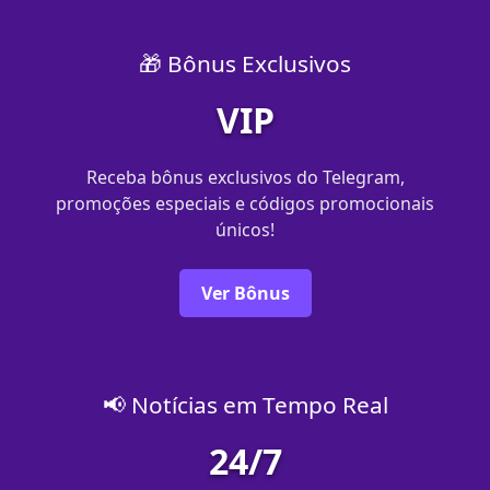
🎁 Bônus Exclusivos
VIP
Receba bônus exclusivos do Telegram,
promoções especiais e códigos promocionais
únicos!
Ver Bônus
📢 Notícias em Tempo Real
24/7