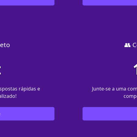
reto
👥 
t
espostas rápidas e
Junte-se a uma com
lizado!
compa
e