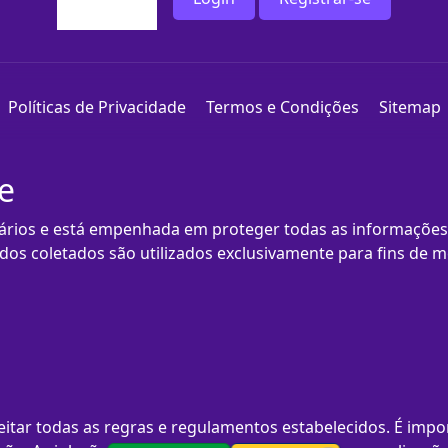
Políticas de Privacidade
Termos e Condições
Sitemap
de
suários e está empenhada em proteger todas as informações
os coletados são utilizados exclusivamente para fins de m
tar todas as regras e regulamentos estabelecidos. É impor