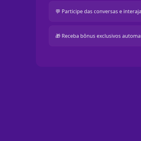
💬 Participe das conversas e interaj
🎁 Receba bônus exclusivos autom