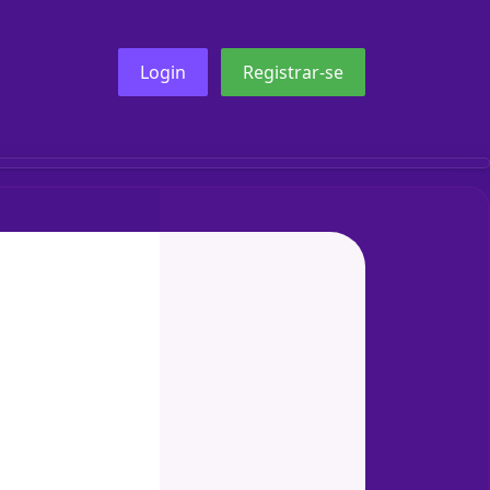
Login
Registrar-se