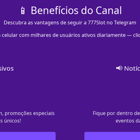
📱 Benefícios do Canal
Descubra as vantagens de seguir a 777Slot no Telegram
 celular com milhares de usuários ativos diariamente — cliq
sivos
📢 Notí
m, promoções especiais
Fique por dentro d
s únicos!
eventos d