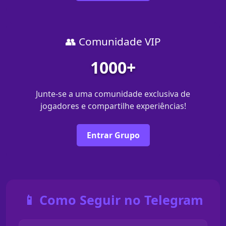
👥 Comunidade VIP
1000+
Junte-se a uma comunidade exclusiva de
jogadores e compartilhe experiências!
Entrar Grupo
📱 Como Seguir no Telegram