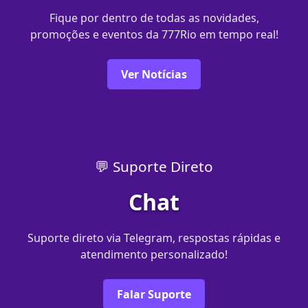
Fique por dentro de todas as novidades,
promoções e eventos da 777Rio em tempo real!
Ver Notícias
💬 Suporte Direto
Chat
Suporte direto via Telegram, respostas rápidas e
atendimento personalizado!
Falar Suporte