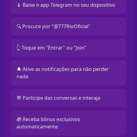
📱 Baixe o app Telegram no seu dispositivo
🔍 Procure por "@777RioOficial"
👆 Toque em "Entrar" ou "Join"
🔔 Ative as notificações para não perder
nada
💬 Participe das conversas e interaja
🎁 Receba bônus exclusivos
automaticamente