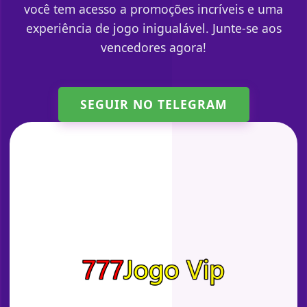
você tem acesso a promoções incríveis e uma
experiência de jogo inigualável. Junte-se aos
vencedores agora!
SEGUIR NO TELEGRAM