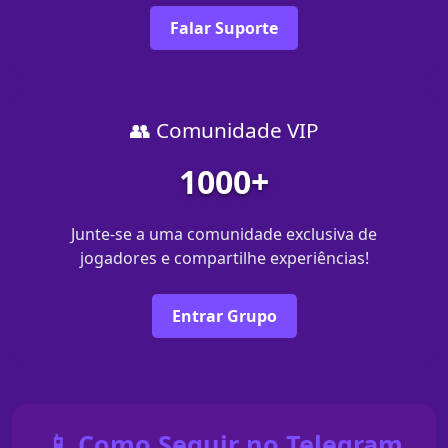
Falar Suporte
👥 Comunidade VIP
1000+
Junte-se a uma comunidade exclusiva de
jogadores e compartilhe experiências!
Entrar Grupo
📱 Como Seguir no Telegram