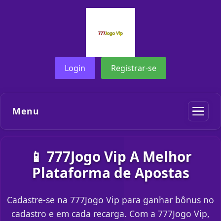
Login
Registrar-se
Menu
📱 777Jogo Vip A Melhor
Plataforma de Apostas
Cadastre-se na 777Jogo Vip para ganhar bônus no
cadastro e em cada recarga. Com a 777Jogo Vip,