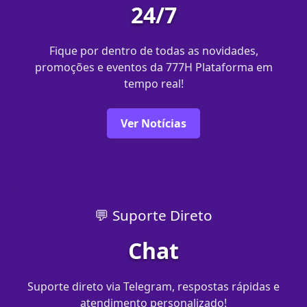
24/7
Fique por dentro de todas as novidades,
promoções e eventos da 777H Plataforma em
tempo real!
Ver Notícias
💬 Suporte Direto
Chat
Suporte direto via Telegram, respostas rápidas e
atendimento personalizado!