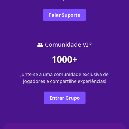
Falar Suporte
👥 Comunidade VIP
1000+
Junte-se a uma comunidade exclusiva de
jogadores e compartilhe experiências!
Entrar Grupo