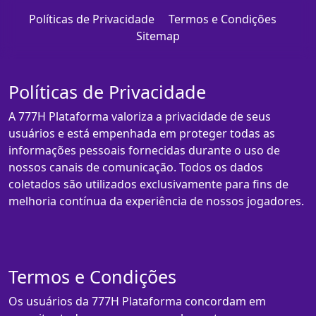
Políticas de Privacidade
Termos e Condições
Sitemap
Políticas de Privacidade
A 777H Plataforma valoriza a privacidade de seus
usuários e está empenhada em proteger todas as
informações pessoais fornecidas durante o uso de
nossos canais de comunicação. Todos os dados
coletados são utilizados exclusivamente para fins de
melhoria contínua da experiência de nossos jogadores.
Termos e Condições
Os usuários da 777H Plataforma concordam em