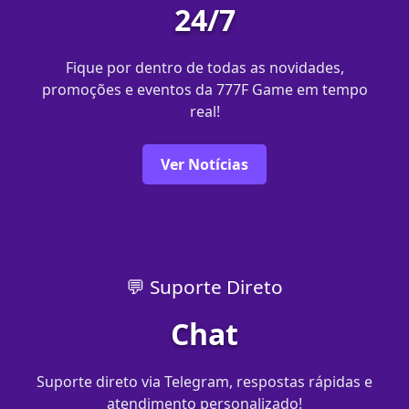
24/7
Fique por dentro de todas as novidades,
promoções e eventos da 777F Game em tempo
real!
Ver Notícias
💬 Suporte Direto
Chat
Suporte direto via Telegram, respostas rápidas e
atendimento personalizado!