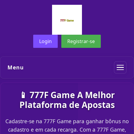
Login
Registrar-se
Menu
📱 777F Game A Melhor
Plataforma de Apostas
Cadastre-se na 777F Game para ganhar bônus no
cadastro e em cada recarga. Com a 777F Game,