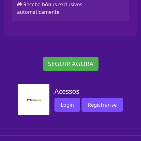
🎁 Receba bônus exclusivos
automaticamente
SEGUIR AGORA
Acessos
Login
Registrar-se