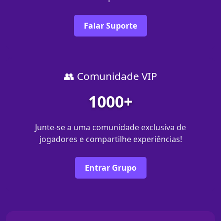
Falar Suporte
👥 Comunidade VIP
1000+
Junte-se a uma comunidade exclusiva de
jogadores e compartilhe experiências!
Entrar Grupo