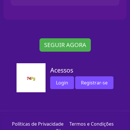
SEGUIR AGORA
Acessos
Login
Registrar-se
Políticas de Privacidade
Termos e Condições