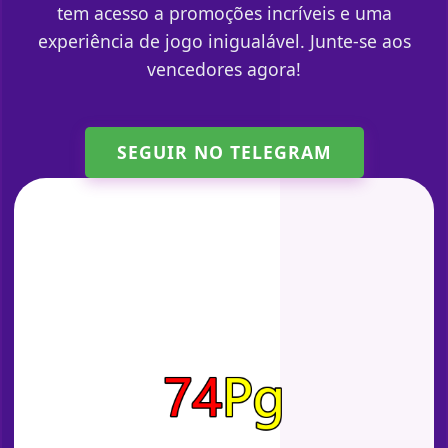
tem acesso a promoções incríveis e uma
experiência de jogo inigualável. Junte-se aos
vencedores agora!
SEGUIR NO TELEGRAM