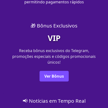
permitindo pagamentos rápidos
🎁 Bônus Exclusivos
VIP
Receba bônus exclusivos do Telegram,
promoções especiais e códigos promocionais
únicos!
Ver Bônus
📢 Notícias em Tempo Real