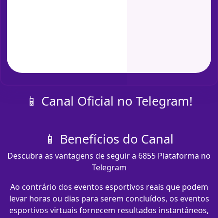
📱 Canal Oficial no Telegram!
📱 Benefícios do Canal
Descubra as vantagens de seguir a 6855 Plataforma no
Telegram
Ao contrário dos eventos esportivos reais que podem
levar horas ou dias para serem concluídos, os eventos
esportivos virtuais fornecem resultados instantâneos,