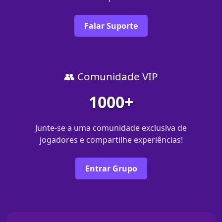
Falar Suporte
👥 Comunidade VIP
1000+
Junte-se a uma comunidade exclusiva de
jogadores e compartilhe experiências!
Entrar Grupo