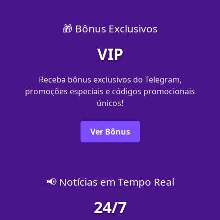
🎁 Bônus Exclusivos
VIP
Receba bônus exclusivos do Telegram,
promoções especiais e códigos promocionais
únicos!
Ver Bônus
📢 Notícias em Tempo Real
24/7