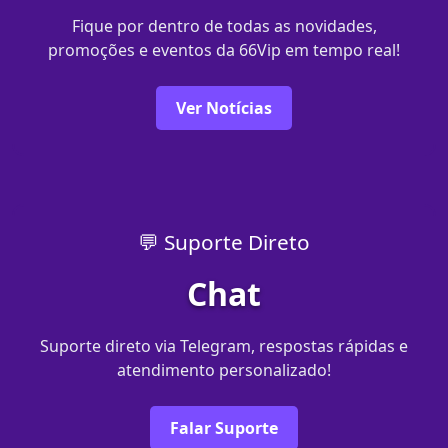
Fique por dentro de todas as novidades,
promoções e eventos da 66Vip em tempo real!
Ver Notícias
💬 Suporte Direto
Chat
Suporte direto via Telegram, respostas rápidas e
atendimento personalizado!
Falar Suporte