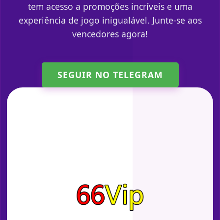
tem acesso a promoções incríveis e uma
experiência de jogo inigualável. Junte-se aos
vencedores agora!
SEGUIR NO TELEGRAM