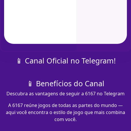
📱 Canal Oficial no Telegram!
📱 Benefícios do Canal
Descubra as vantagens de seguir a 6167 no Telegram
A 6167 reúne jogos de todas as partes do mundo —
aqui você encontra o estilo de jogo que mais combina
com você.