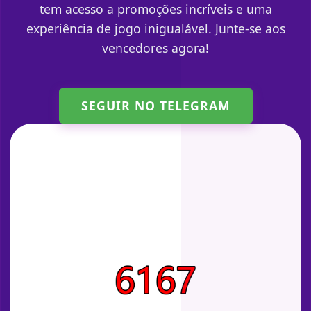
tem acesso a promoções incríveis e uma
experiência de jogo inigualável. Junte-se aos
vencedores agora!
SEGUIR NO TELEGRAM