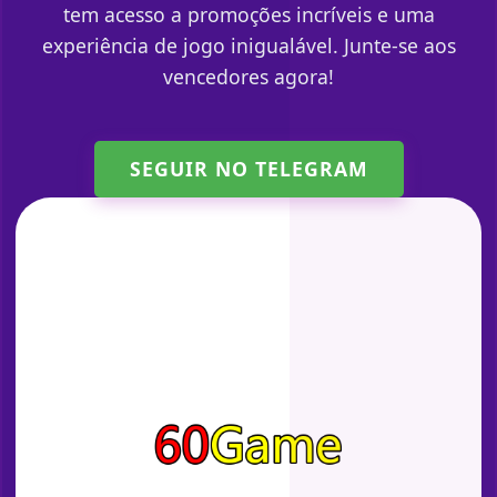
tem acesso a promoções incríveis e uma
experiência de jogo inigualável. Junte-se aos
vencedores agora!
SEGUIR NO TELEGRAM