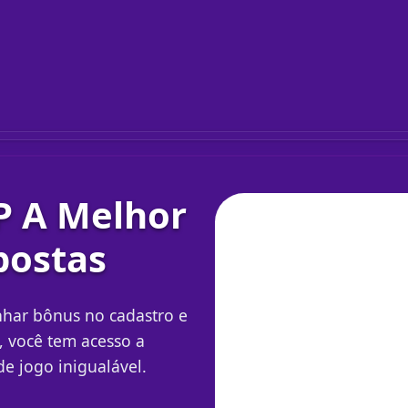
P A Melhor
postas
har bônus no cadastro e
 você tem acesso a
e jogo inigualável.