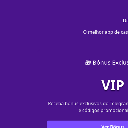
De
O melhor app de cas
🎁 Bônus Exclu
VIP
Receba bônus exclusivos do Telegra
e códigos promocionai
Ver Bônus