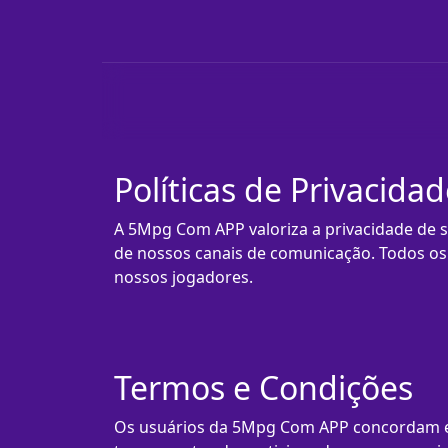
Políticas de Privacida
A 5Mpg Com APP valoriza a privacidade de 
de nossos canais de comunicação. Todos os 
nossos jogadores.
Termos e Condições
Os usuários da 5Mpg Com APP concordam em 