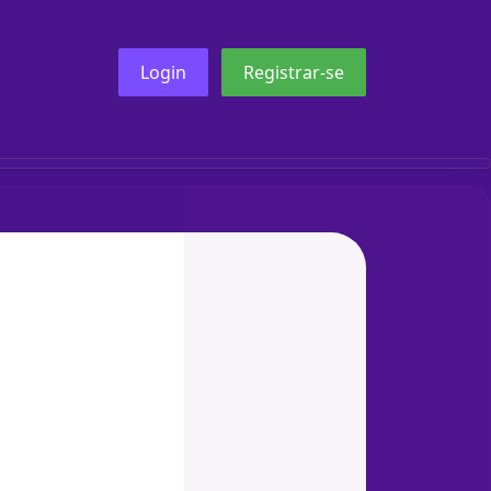
Login
Registrar-se