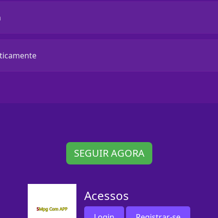
a
aticamente
SEGUIR AGORA
Acessos
Login
Registrar-se