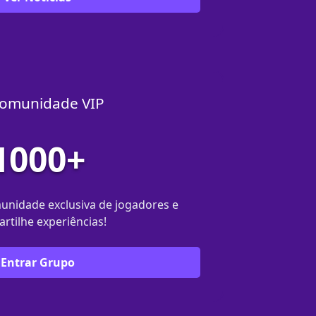
Comunidade VIP
1000+
unidade exclusiva de jogadores e
rtilhe experiências!
Entrar Grupo