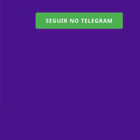
SEGUIR NO TELEGRAM