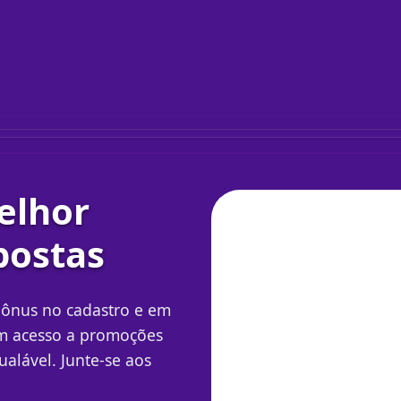
elhor
postas
bônus no cadastro e em
em acesso a promoções
ualável. Junte-se aos