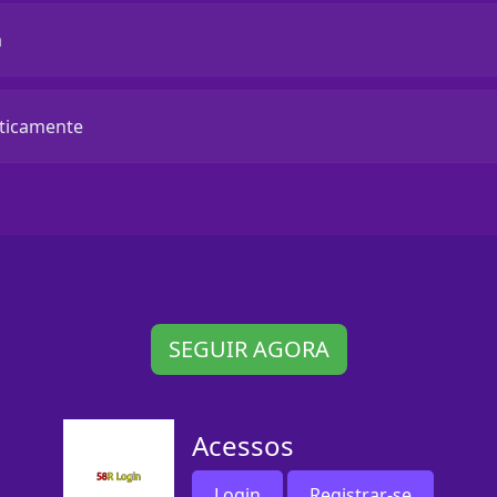
a
aticamente
SEGUIR AGORA
Acessos
Login
Registrar-se