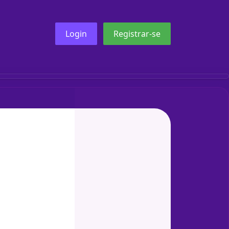
Login
Registrar-se