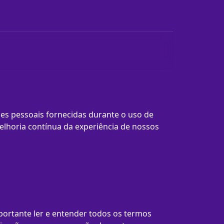
es pessoais fornecidas durante o uso de
elhoria contínua da experiência de nossos
portante ler e entender todos os termos