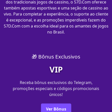
dos tradicionais jogos de cassino, o 57D.Com oferece
também apostas esportivas e uma seção de cassino ao
vivo. Para completar a experiência, o suporte ao cliente
é excepcional, e as promoções imperdíveis fazem do
57D.Com com​ a escolha ideal para os amantes de jogos
no Brasil.
🎁 Bônus Exclusivos
VIP
Receba bônus exclusivos do Telegram,
promoções especiais e códigos promocionais
únicos!
Ver Bônus