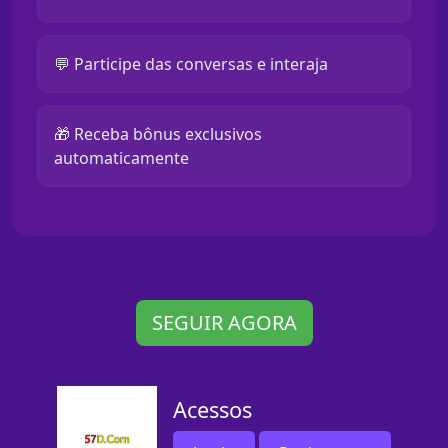
💬 Participe das conversas e interaja
🎁 Receba bônus exclusivos
automaticamente
SEGUIR AGORA
Acessos