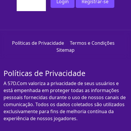
Login
Registrar-se
Políticas de Privacidade
Termos e Condições
Sitemap
Políticas de Privacidade
A 57D.Com valoriza a privacidade de seus usuários e
está empenhada em proteger todas as informações
pessoais fornecidas durante o uso de nossos canais de
comunicação. Todos os dados coletados são utilizados
exclusivamente para fins de melhoria contínua da
experiência de nossos jogadores.