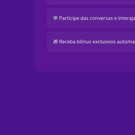
💬 Participe das conversas e interaj
🎁 Receba bônus exclusivos autom