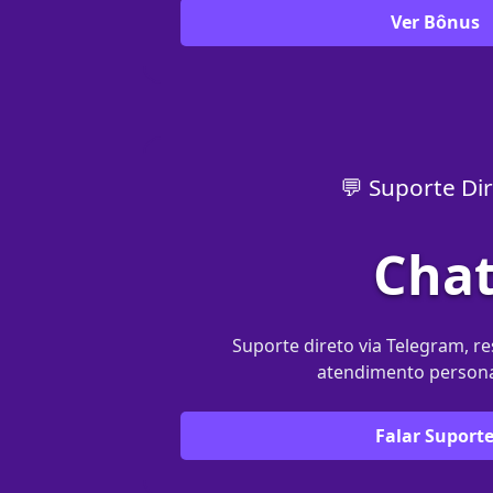
Ver Bônus
💬 Suporte Di
Cha
Suporte direto via Telegram, r
atendimento persona
Falar Suport