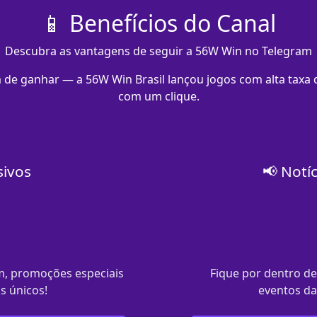
📱 Benefícios do Canal
Descubra as vantagens de seguir a 56W Win no Telegram
a de ganhar — a 56W Win Brasil lançou jogos com alta taxa
com um clique.
sivos
📢 Notí
m, promoções especiais
Fique por dentro d
s únicos!
eventos da