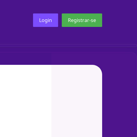
Login
Registrar-se