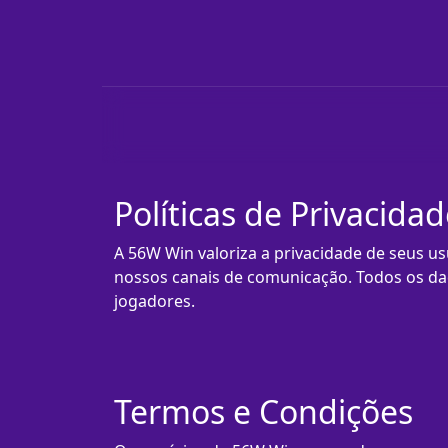
Políticas de Privacida
A 56W Win valoriza a privacidade de seus u
nossos canais de comunicação. Todos os dad
jogadores.
Termos e Condições