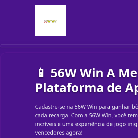
📱 56W Win A Me
Plataforma de A
Cadastre-se na 56W Win para ganhar b
cada recarga. Com a 56W Win, você te
incríveis e uma experiência de jogo inig
vencedores agora!