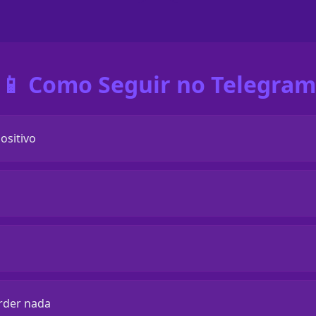
📱 Como Seguir no Telegram
ositivo
erder nada