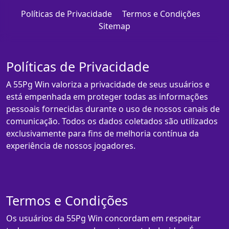
Políticas de Privacidade
Termos e Condições
Sitemap
Políticas de Privacidade
A 55Pg Win valoriza a privacidade de seus usuários e
está empenhada em proteger todas as informações
pessoais fornecidas durante o uso de nossos canais de
comunicação. Todos os dados coletados são utilizados
exclusivamente para fins de melhoria contínua da
experiência de nossos jogadores.
Termos e Condições
Os usuários da 55Pg Win concordam em respeitar