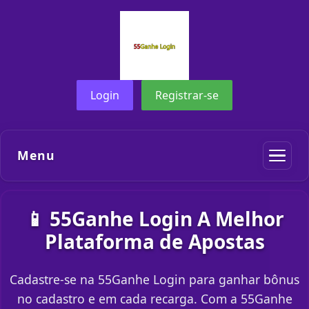
Login
Registrar-se
Menu
📱 55Ganhe Login A Melhor
Plataforma de Apostas
Cadastre-se na 55Ganhe Login para ganhar bônus
no cadastro e em cada recarga. Com a 55Ganhe