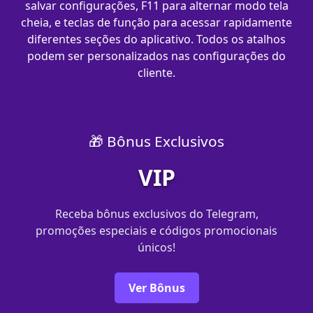
salvar configurações, F11 para alternar modo tela
cheia, e teclas de função para acessar rapidamente
diferentes seções do aplicativo. Todos os atalhos
podem ser personalizados nas configurações do
cliente.
🎁 Bônus Exclusivos
VIP
Receba bônus exclusivos do Telegram,
promoções especiais e códigos promocionais
únicos!
Ver Bônus