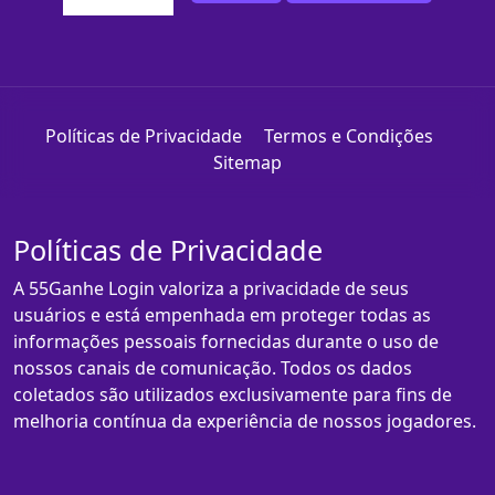
Políticas de Privacidade
Termos e Condições
Sitemap
Políticas de Privacidade
A 55Ganhe Login valoriza a privacidade de seus
usuários e está empenhada em proteger todas as
informações pessoais fornecidas durante o uso de
nossos canais de comunicação. Todos os dados
coletados são utilizados exclusivamente para fins de
melhoria contínua da experiência de nossos jogadores.