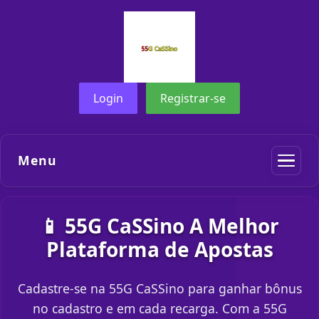
Login
Registrar-se
Menu
📱 55G CaSSino A Melhor
Plataforma de Apostas
Cadastre-se na 55G CaSSino para ganhar bônus
no cadastro e em cada recarga. Com a 55G