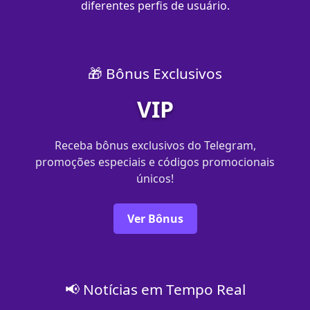
diferentes perfis de usuário.
🎁 Bônus Exclusivos
VIP
Receba bônus exclusivos do Telegram,
promoções especiais e códigos promocionais
únicos!
Ver Bônus
📢 Notícias em Tempo Real