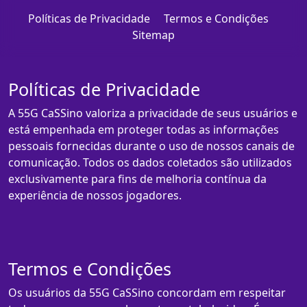
Políticas de Privacidade
Termos e Condições
Sitemap
Políticas de Privacidade
A 55G CaSSino valoriza a privacidade de seus usuários e
está empenhada em proteger todas as informações
pessoais fornecidas durante o uso de nossos canais de
comunicação. Todos os dados coletados são utilizados
exclusivamente para fins de melhoria contínua da
experiência de nossos jogadores.
Termos e Condições
Os usuários da 55G CaSSino concordam em respeitar