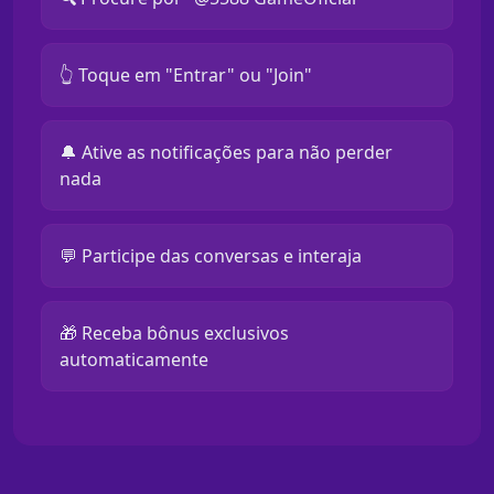
👆 Toque em "Entrar" ou "Join"
🔔 Ative as notificações para não perder
nada
💬 Participe das conversas e interaja
🎁 Receba bônus exclusivos
automaticamente