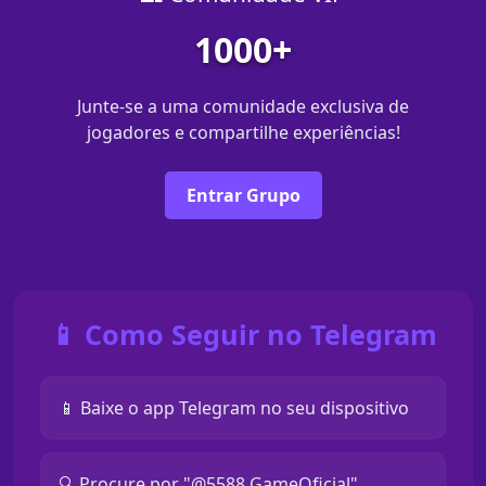
1000+
Junte-se a uma comunidade exclusiva de
jogadores e compartilhe experiências!
Entrar Grupo
📱 Como Seguir no Telegram
📱 Baixe o app Telegram no seu dispositivo
🔍 Procure por "@5588 GameOficial"