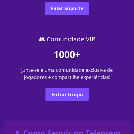
Falar Suporte
👥 Comunidade VIP
1000+
Junte-se a uma comunidade exclusiva de
jogadores e compartilhe experiências!
Entrar Grupo
📱 Como Seguir no Telegram