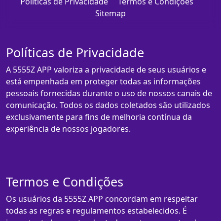
Políticas de Privacidade
Termos e Condições
Sitemap
Políticas de Privacidade
A 5555Z APP valoriza a privacidade de seus usuários e
está empenhada em proteger todas as informações
pessoais fornecidas durante o uso de nossos canais de
comunicação. Todos os dados coletados são utilizados
exclusivamente para fins de melhoria contínua da
experiência de nossos jogadores.
Termos e Condições
Os usuários da 5555Z APP concordam em respeitar
todas as regras e regulamentos estabelecidos. É