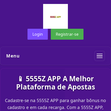
Login
Registrar-se
Menu
📱 5555Z APP A Melhor
Plataforma de Apostas
Cadastre-se na 5555Z APP para ganhar bônus no
cadastro e em cada recarga. Com a 5555Z APP,