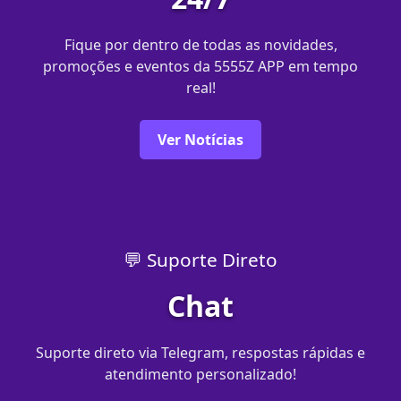
Fique por dentro de todas as novidades,
promoções e eventos da 5555Z APP em tempo
real!
Ver Notícias
💬 Suporte Direto
Chat
Suporte direto via Telegram, respostas rápidas e
atendimento personalizado!