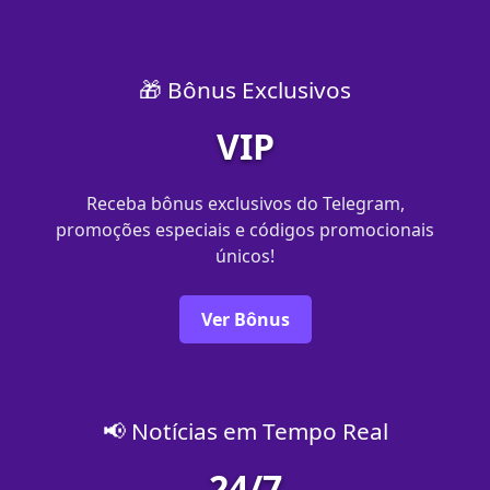
🎁 Bônus Exclusivos
VIP
Receba bônus exclusivos do Telegram,
promoções especiais e códigos promocionais
únicos!
Ver Bônus
📢 Notícias em Tempo Real
24/7