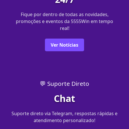
Fique por dentro de todas as novidades,
promoções e eventos da 5555Win em tempo
real!
Ver Notícias
💬 Suporte Direto
Chat
Suporte direto via Telegram, respostas rápidas e
atendimento personalizado!