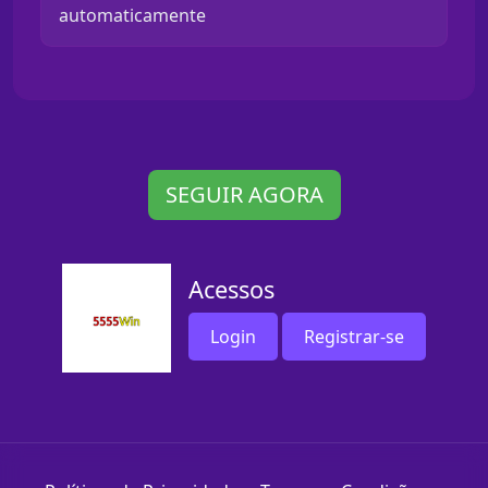
automaticamente
SEGUIR AGORA
Acessos
Login
Registrar-se