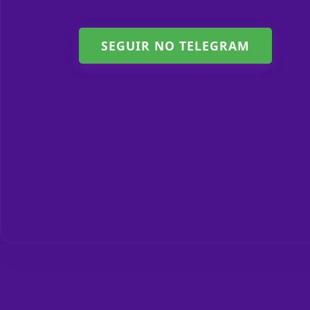
SEGUIR NO TELEGRAM