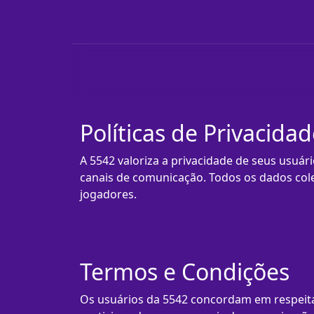
Políticas de Privacida
A 5542 valoriza a privacidade de seus usuá
canais de comunicação. Todos os dados cole
jogadores.
Termos e Condições
Os usuários da 5542 concordam em respeitar