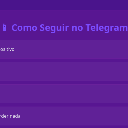
📱 Como Seguir no Telegram
ositivo
erder nada