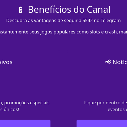
📱 Benefícios do Canal
Descubra as vantagens de seguir a 5542 no Telegram
onstantemente seus jogos populares como slots e crash, ma
sivos
📢 Notí
m, promoções especiais
Fique por dentro d
s únicos!
eventos 