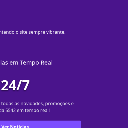
ntendo o site sempre vibrante.
cias em Tempo Real
24/7
e todas as novidades, promoções e
da 5542 em tempo real!
Ver Notícias