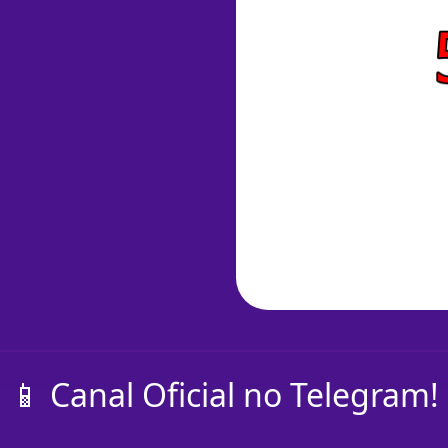
📱 Canal Oficial no Telegram!