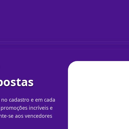
postas
 no cadastro e em cada
 promoções incríveis e
unte-se aos vencedores