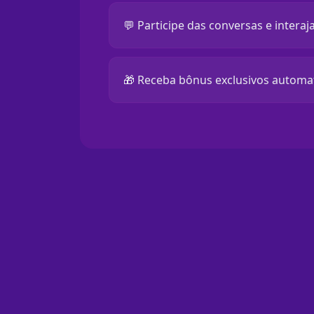
💬 Participe das conversas e interaj
🎁 Receba bônus exclusivos autom