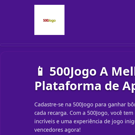
📱 500Jogo A Me
Plataforma de A
Cadastre-se na 500Jogo para ganhar bô
cada recarga. Com a 500Jogo, você tem
incríveis e uma experiência de jogo inig
vencedores agora!