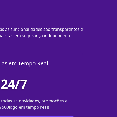
as as funcionalidades são transparentes e
cialistas em segurança independentes.
cias em Tempo Real
24/7
e todas as novidades, promoções e
a 500Jogo em tempo real!