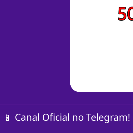
📱 Canal Oficial no Telegram!