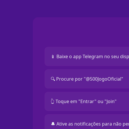
📱 Baixe o app Telegram no seu disp
🔍 Procure por "@500JogoOficial"
👆 Toque em "Entrar" ou "Join"
🔔 Ative as notificações para não p