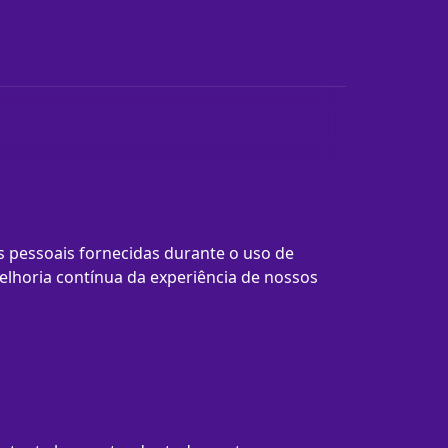
s pessoais fornecidas durante o uso de
elhoria contínua da experiência de nossos