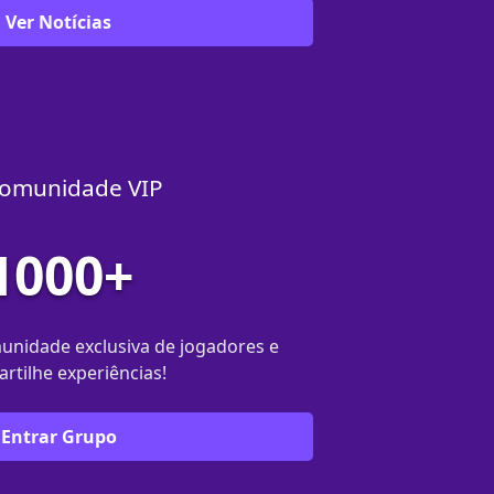
Ver Notícias
Comunidade VIP
1000+
unidade exclusiva de jogadores e
rtilhe experiências!
Entrar Grupo