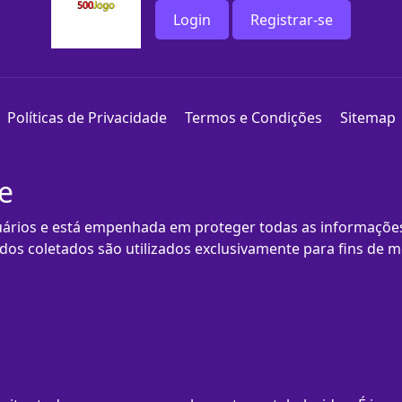
Login
Registrar-se
Políticas de Privacidade
Termos e Condições
Sitemap
de
suários e está empenhada em proteger todas as informaçõe
os coletados são utilizados exclusivamente para fins de m