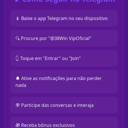
📱 Baixe o app Telegram no seu dispositivo
🔍 Procure por "@38Win VipOficial"
👆 Toque em "Entrar" ou "Join"
🔔 Ative as notificações para não perder
nada
💬 Participe das conversas e interaja
🎁 Receba bônus exclusivos