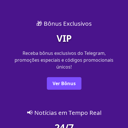
🎁 Bônus Exclusivos
VIP
Receba bônus exclusivos do Telegram,
promoções especiais e códigos promocionais
únicos!
Ver Bônus
📢 Notícias em Tempo Real
24/7