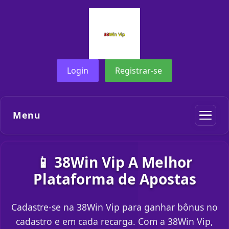
Login
Registrar-se
Menu
📱 38Win Vip A Melhor
Plataforma de Apostas
Cadastre-se na 38Win Vip para ganhar bônus no
cadastro e em cada recarga. Com a 38Win Vip,