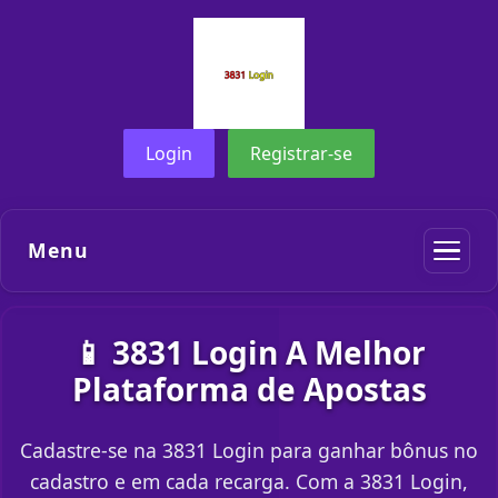
Login
Registrar-se
Menu
📱 3831 Login A Melhor
Plataforma de Apostas
Cadastre-se na 3831 Login para ganhar bônus no
cadastro e em cada recarga. Com a 3831 Login,