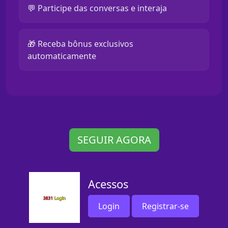
💬 Participe das conversas e interaja
🎁 Receba bônus exclusivos
automaticamente
SEGUIR AGORA
Acessos
Login
Registrar-se