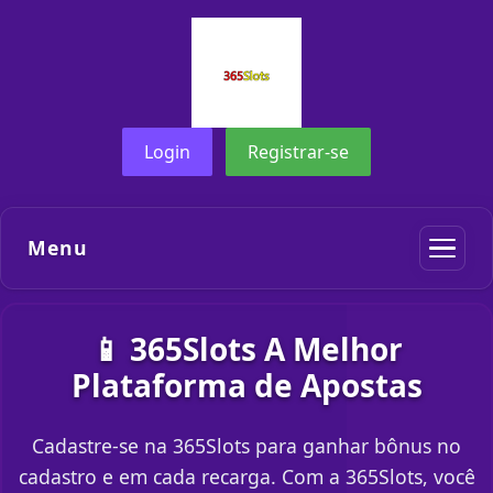
Login
Registrar-se
Menu
📱 365Slots A Melhor
Plataforma de Apostas
Cadastre-se na 365Slots para ganhar bônus no
cadastro e em cada recarga. Com a 365Slots, você