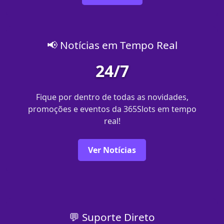
📢 Notícias em Tempo Real
24/7
Fique por dentro de todas as novidades,
promoções e eventos da 365Slots em tempo
real!
Ver Notícias
💬 Suporte Direto