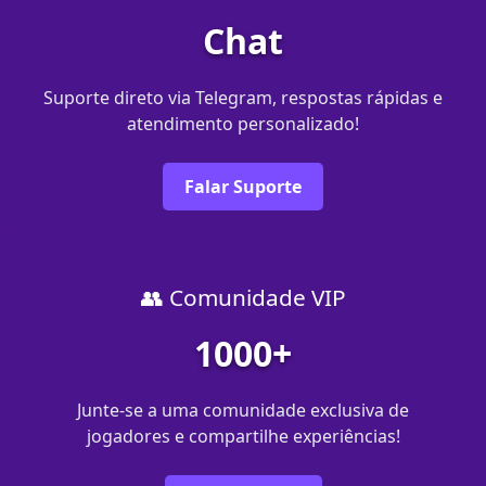
Chat
Suporte direto via Telegram, respostas rápidas e
atendimento personalizado!
Falar Suporte
👥 Comunidade VIP
1000+
Junte-se a uma comunidade exclusiva de
jogadores e compartilhe experiências!