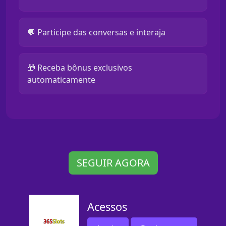
💬 Participe das conversas e interaja
🎁 Receba bônus exclusivos
automaticamente
SEGUIR AGORA
Acessos