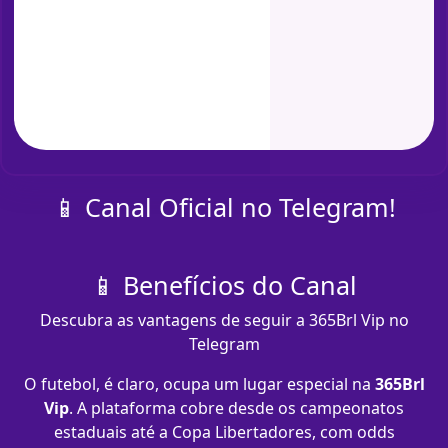
📱 Canal Oficial no Telegram!
📱 Benefícios do Canal
Descubra as vantagens de seguir a 365Brl Vip no
Telegram
O futebol, é claro, ocupa um lugar especial na
365Brl
Vip
. A plataforma cobre desde os campeonatos
estaduais até a Copa Libertadores, com odds