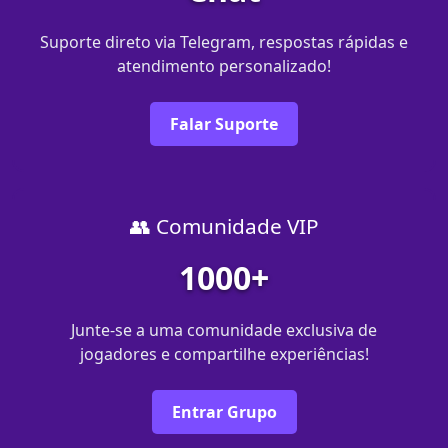
Suporte direto via Telegram, respostas rápidas e
atendimento personalizado!
Falar Suporte
👥 Comunidade VIP
1000+
Junte-se a uma comunidade exclusiva de
jogadores e compartilhe experiências!
Entrar Grupo