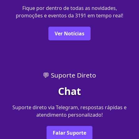
Fique por dentro de todas as novidades,
promoções e eventos da 3191 em tempo real!
Ver Notícias
💬 Suporte Direto
Chat
Suporte direto via Telegram, respostas rápidas e
atendimento personalizado!
Falar Suporte