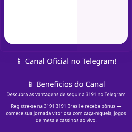
📱 Canal Oficial no Telegram!
📱 Benefícios do Canal
Descubra as vantagens de seguir a 3191 no Telegram
Registre-se na 3191 3191 Brasil e receba bônus —
comece sua jornada vitoriosa com caça-níqueis, jogos
de mesa e cassinos ao vivo!