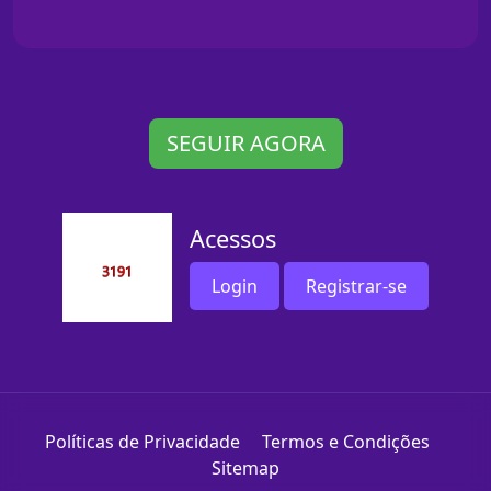
SEGUIR AGORA
Acessos
Login
Registrar-se
Políticas de Privacidade
Termos e Condições
Sitemap