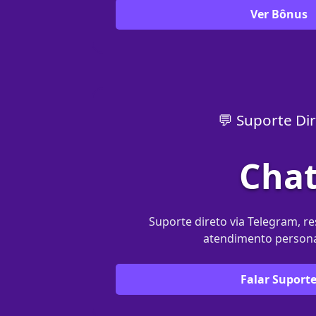
Ver Bônus
💬 Suporte Di
Cha
Suporte direto via Telegram, r
atendimento persona
Falar Suport