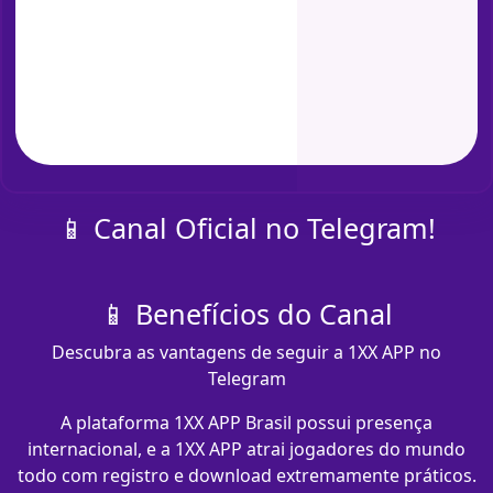
📱 Canal Oficial no Telegram!
📱 Benefícios do Canal
Descubra as vantagens de seguir a 1XX APP no
Telegram
A plataforma 1XX APP Brasil possui presença
internacional, e a 1XX APP atrai jogadores do mundo
todo com registro e download extremamente práticos.