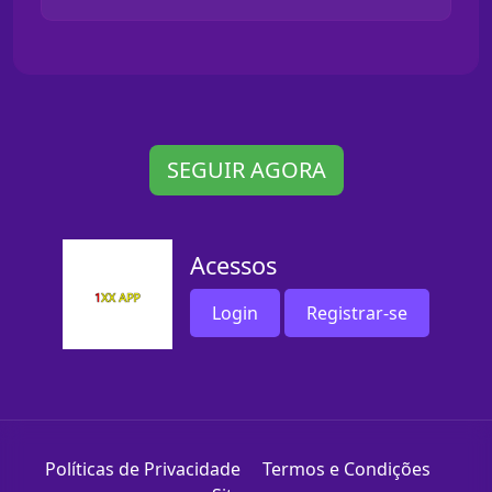
SEGUIR AGORA
Acessos
Login
Registrar-se
Políticas de Privacidade
Termos e Condições