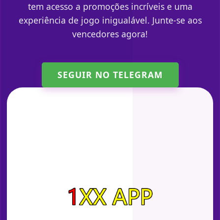
tem acesso a promoções incríveis e uma
experiência de jogo inigualável. Junte-se aos
vencedores agora!
SEGUIR NO TELEGRAM