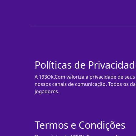
Políticas de Privacida
A 193Ok.Com valoriza a privacidade de seu
nossos canais de comunicação. Todos os dad
jogadores.
Termos e Condições