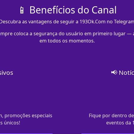
📱 Benefícios do Canal
Descubra as vantagens de seguir a 193Ok.Com no Telegra
sempre coloca a segurança do usuário em primeiro lugar —
em todos os momentos.
sivos
📢 Notí
m, promoções especiais
Fique por dentro d
s únicos!
eventos da 