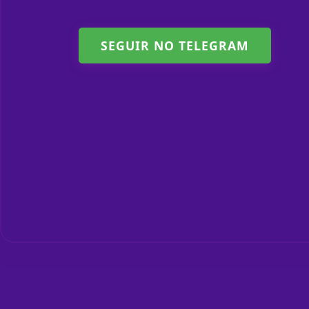
SEGUIR NO TELEGRAM