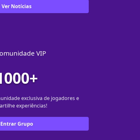
Ver Notícias
Comunidade VIP
1000+
unidade exclusiva de jogadores e
rtilhe experiências!
Entrar Grupo