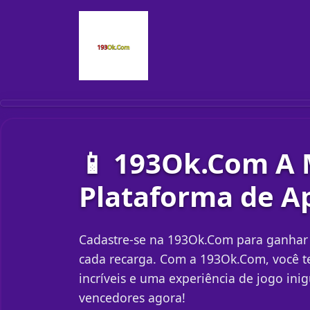
📱 193Ok.Com A 
Plataforma de A
Cadastre-se na 193Ok.Com para ganhar
cada recarga. Com a 193Ok.Com, você 
incríveis e uma experiência de jogo inig
vencedores agora!