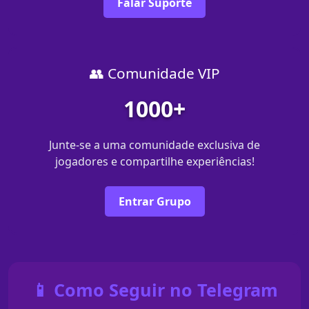
Falar Suporte
👥 Comunidade VIP
1000+
Junte-se a uma comunidade exclusiva de
jogadores e compartilhe experiências!
Entrar Grupo
📱 Como Seguir no Telegram