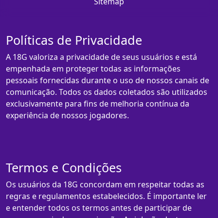
Sitemap
Políticas de Privacidade
A 18G valoriza a privacidade de seus usuários e está
empenhada em proteger todas as informações
pessoais fornecidas durante o uso de nossos canais de
comunicação. Todos os dados coletados são utilizados
exclusivamente para fins de melhoria contínua da
experiência de nossos jogadores.
Termos e Condições
Os usuários da 18G concordam em respeitar todas as
regras e regulamentos estabelecidos. É importante ler
e entender todos os termos antes de participar de