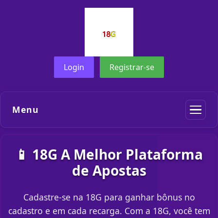
Login
Registrar-se
Menu
📱 18G A Melhor Plataforma
de Apostas
Cadastre-se na 18G para ganhar bônus no
cadastro e em cada recarga. Com a 18G, você tem