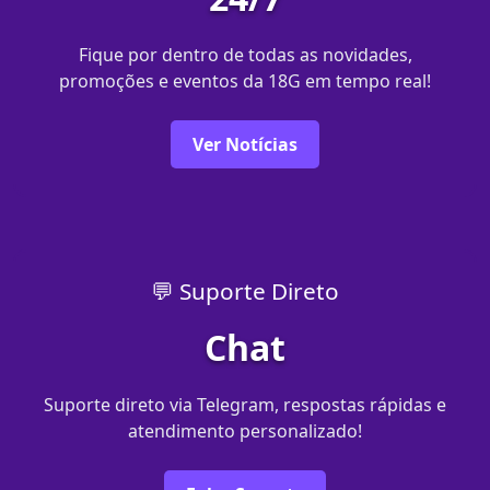
Fique por dentro de todas as novidades,
promoções e eventos da 18G em tempo real!
Ver Notícias
💬 Suporte Direto
Chat
Suporte direto via Telegram, respostas rápidas e
atendimento personalizado!