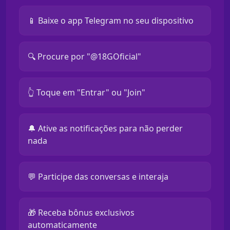
📱 Baixe o app Telegram no seu dispositivo
🔍 Procure por "@18GOficial"
👆 Toque em "Entrar" ou "Join"
🔔 Ative as notificações para não perder
nada
💬 Participe das conversas e interaja
🎁 Receba bônus exclusivos
automaticamente