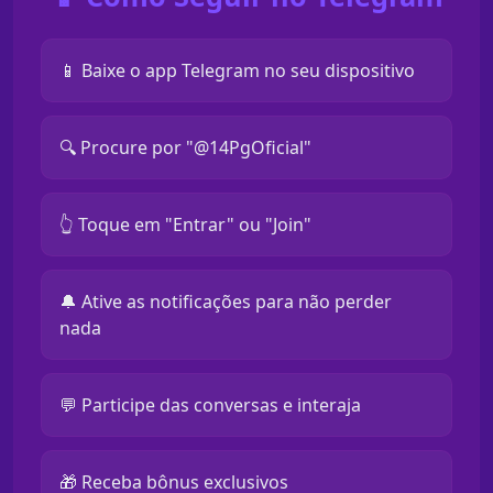
📱 Baixe o app Telegram no seu dispositivo
🔍 Procure por "@14PgOficial"
👆 Toque em "Entrar" ou "Join"
🔔 Ative as notificações para não perder
nada
💬 Participe das conversas e interaja
🎁 Receba bônus exclusivos