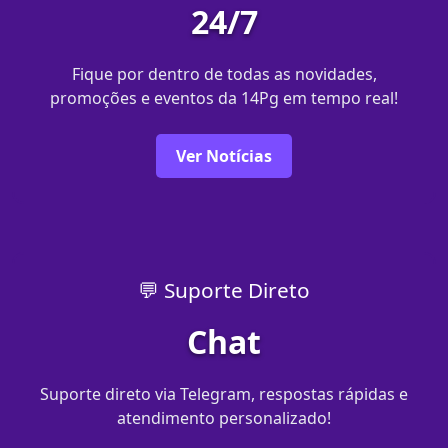
24/7
Fique por dentro de todas as novidades,
promoções e eventos da 14Pg em tempo real!
Ver Notícias
💬 Suporte Direto
Chat
Suporte direto via Telegram, respostas rápidas e
atendimento personalizado!