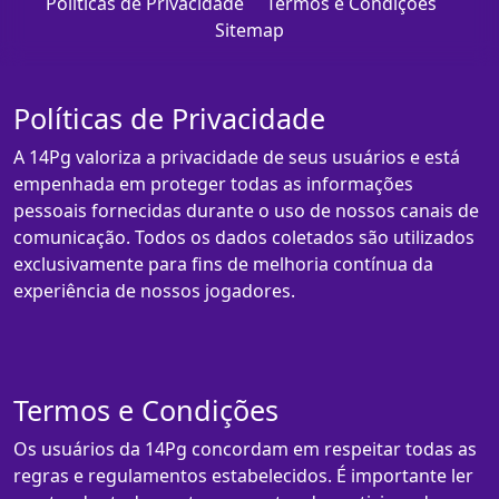
Políticas de Privacidade
Termos e Condições
Sitemap
Políticas de Privacidade
A 14Pg valoriza a privacidade de seus usuários e está
empenhada em proteger todas as informações
pessoais fornecidas durante o uso de nossos canais de
comunicação. Todos os dados coletados são utilizados
exclusivamente para fins de melhoria contínua da
experiência de nossos jogadores.
Termos e Condições
Os usuários da 14Pg concordam em respeitar todas as
regras e regulamentos estabelecidos. É importante ler