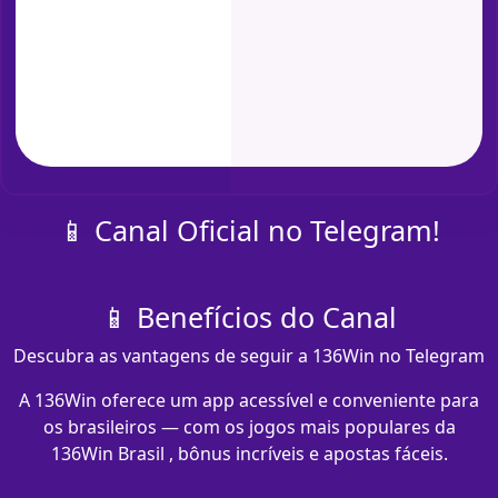
📱 Canal Oficial no Telegram!
📱 Benefícios do Canal
Descubra as vantagens de seguir a 136Win no Telegram
A 136Win oferece um app acessível e conveniente para
os brasileiros — com os jogos mais populares da
136Win Brasil , bônus incríveis e apostas fáceis.