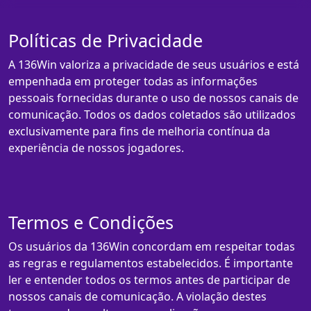
Políticas de Privacidade
A 136Win valoriza a privacidade de seus usuários e está
empenhada em proteger todas as informações
pessoais fornecidas durante o uso de nossos canais de
comunicação. Todos os dados coletados são utilizados
exclusivamente para fins de melhoria contínua da
experiência de nossos jogadores.
Termos e Condições
Os usuários da 136Win concordam em respeitar todas
as regras e regulamentos estabelecidos. É importante
ler e entender todos os termos antes de participar de
nossos canais de comunicação. A violação destes