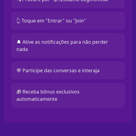
👆 Toque em "Entrar" ou "Join"
🔔 Ative as notificações para não perder
nada
💬 Participe das conversas e interaja
🎁 Receba bônus exclusivos
automaticamente