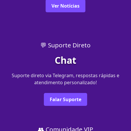
Ver Notícias
💬 Suporte Direto
Chat
Suporte direto via Telegram, respostas rápidas e
atendimento personalizado!
Falar Suporte
👥 Comunidade VIP