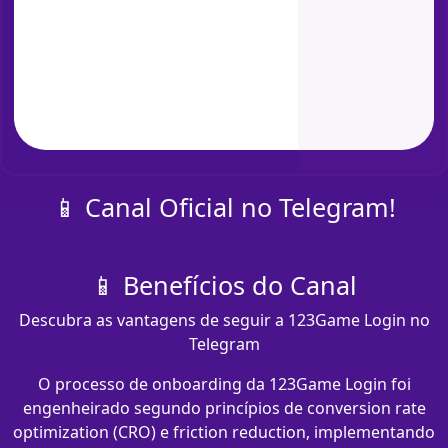
📱 Canal Oficial no Telegram!
📱 Benefícios do Canal
Descubra as vantagens de seguir a 123Game Login no
Telegram
O processo de onboarding da 123Game Login foi
engenheirado segundo princípios de conversion rate
optimization (CRO) e friction reduction, implementando