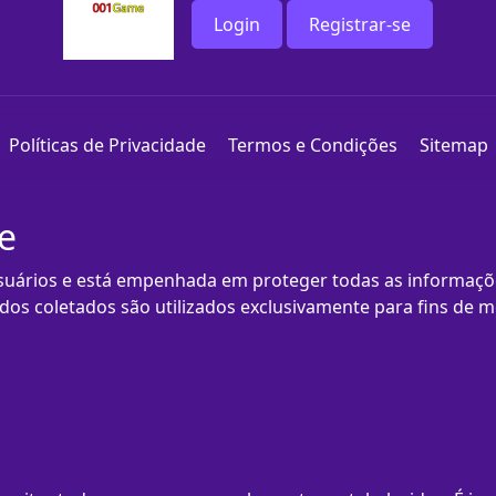
Login
Registrar-se
Políticas de Privacidade
Termos e Condições
Sitemap
de
usuários e está empenhada em proteger todas as informaçõ
os coletados são utilizados exclusivamente para fins de m