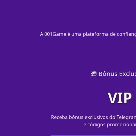
A 001Game é uma plataforma de confianç
🎁 Bônus Exclu
VIP
Receba bônus exclusivos do Telegra
e códigos promocionai