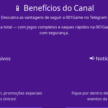
📱 Benefícios do Canal
Descubra as vantagens de seguir a 001Game no Telegram
a total — com jogos completos e saques rápidos na 001Gam
com segurança.
sivos
📢 Notí
m, promoções especiais
Fique por dentro d
s únicos!
eventos da