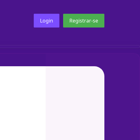
Login
Registrar-se